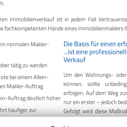
h.
en Immobilienverkauf ist in jedem Fall Vertrauenssa
 die fachkompetenten Hände eines Immobilienmaklers I
Die Basis für einen er
dem normalen Makler-
...ist eine profession
Verkauf
geber tätig zu werden
Um den Wohnungs- oder H
uote bei einem Allein-
können, sollte unbedin
len Makler-Auftrag
erfolgen. Auf dem Weg zur
lein-Auftrag deutlich höher
nur ein erster – jedoch bed
ührt häufiger zur
Gefolgt wird diese Maßna
mit der Unterstützun