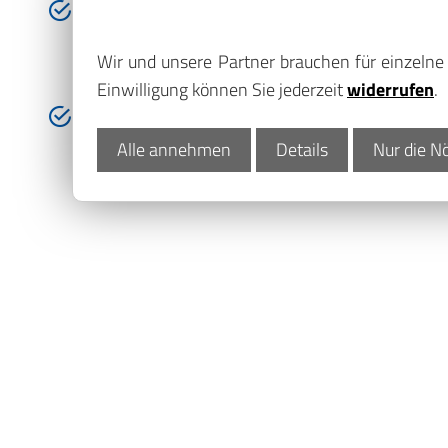
Eine gezielte Abstimmung zwischen Auftrag
einem harmonischeren Geschäftsablauf und
Wir und unsere Partner brauchen für einzeln
Erfolgswahrscheinlichkeit
Einwilligung können Sie jederzeit
widerrufen
.
Es steht eine weitaus größere Auswahl an
Alle annehmen
Details
Nur die N
Instrumenten zur Verfügung