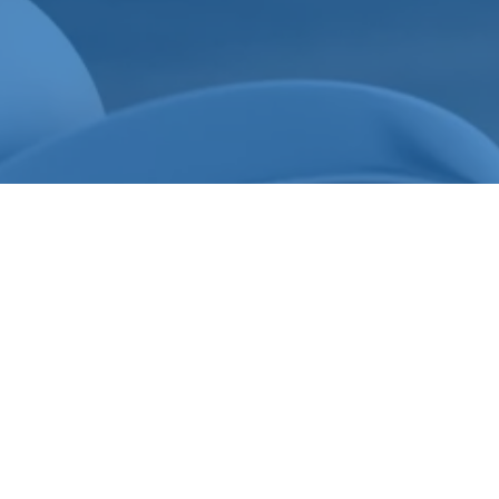
Immobilienbewer
Wenn ein
Immobilienverkauf
durch mehr als n
Diskrepanzen zwischen Eigentümerparteien