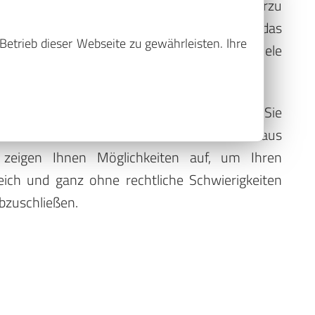
r Nähe von Bautzen schaffen lassen. Hierzu
itätsprüfungen von Kaufinteressenten oder das
Betrieb dieser Webseite zu gewährleisten. Ihre
gssicherer Objektbesichtigungen und viele
ie Wohnung unter Wert zu verkaufen, sollten Sie
er Immo-Makler bei Waltmann Immobilien aus
 zeigen Ihnen Möglichkeiten auf, um Ihren
eich und ganz ohne rechtliche Schwierigkeiten
abzuschließen.