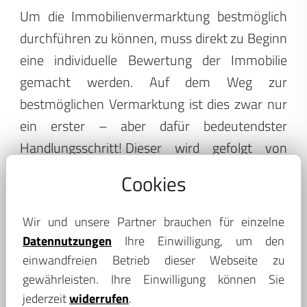
Um die Immobilienvermarktung bestmöglich
durchführen zu können, muss direkt zu Beginn
eine individuelle Bewertung der Immobilie
gemacht werden. Auf dem Weg zur
bestmöglichen Vermarktung ist dies zwar nur
ein erster – aber dafür bedeutendster
Handlungsschritt!
Dieser wird gefolgt von
zahlreichen Herausforderungen, welche sich
Cookies
nur mit der Unterstützung durch einen
regional erfahrenen Immobilienmakler in der
Wir und unsere Partner brauchen für einzelne
Nähe von Dohna schaffen lassen. Hierzu
Datennutzungen
Ihre Einwilligung, um den
gehören beispielsweise das Erstellen
einwandfreien Betrieb dieser Webseite zu
professioneller Objekt-Exposés oder das
gewährleisten. Ihre Einwilligung können Sie
jederzeit
widerrufen
.
Erstellen professioneller Exposés zur