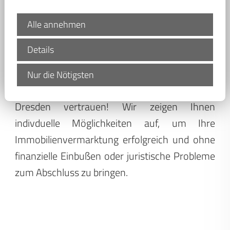
Vermarktung und viele herausfordernde
Alle annehmen
Aufgaben mehr.
Details
Bevor Sie alles unter Wert zu verkaufen,
sollten Sie auf die Fachkompetenz unserer
Nur die Nötigsten
Immo-Makler bei Waltmann Immobilien aus
Dresden vertrauen! Wir zeigen Ihnen
indivduelle Möglichkeiten auf, um Ihre
Immobilienvermarktung erfolgreich und ohne
finanzielle Einbußen oder juristische Probleme
zum Abschluss zu bringen.