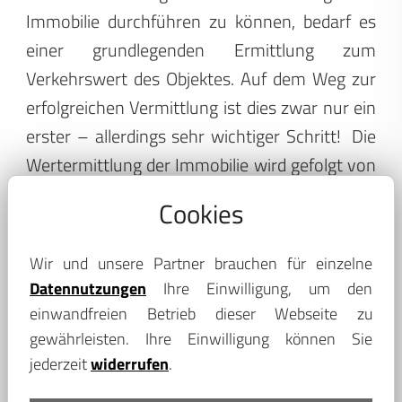
Immobilie durchführen zu können, bedarf es
einer grundlegenden Ermittlung zum
Verkehrswert des Objektes. Auf dem Weg zur
erfolgreichen Vermittlung ist dies zwar nur ein
erster – allerdings sehr wichtiger Schritt!
Die
Wertermittlung der Immobilie wird gefolgt von
weiteren Herausforderungen, welche sich nur
Cookies
mit der Unterstützung durch einen langjährig
in der Region tätigen Immobilienmakler bei
Wir und unsere Partner brauchen für einzelne
Kreischa schaffen lassen. Hierzu gehören zum
Datennutzungen
Ihre Einwilligung, um den
Beispiel das Erstellen professioneller Objekt-
einwandfreien Betrieb dieser Webseite zu
Exposés und die Unterlagenbeschaffung für
gewährleisten. Ihre Einwilligung können Sie
jederzeit
widerrufen
.
Notartermine zur Übergabe der Immobilie an
den Käufer und viele Herausforderungen mehr.