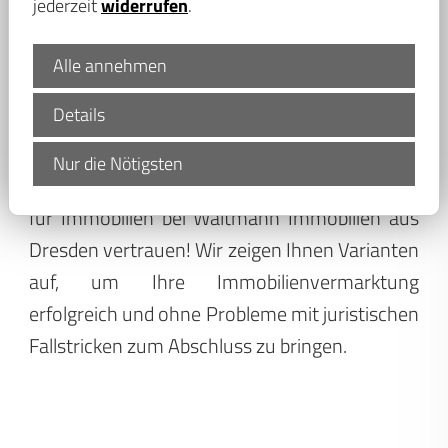
wichtiger Dokumente für die notarielle
jederzeit
widerrufen
.
Übergabe der Immobilie an den neuen
Eigentümer und viele herausfordernde
Alle annehmen
Aufgaben mehr.
Details
Bevor Sie alles unter Wert zu verkaufen,
Nur die Nötigsten
sollten Sie auf die Kompetenz unserer Makler
für Immobilien bei Waltmann Immobilien aus
Dresden vertrauen! Wir zeigen Ihnen Varianten
auf, um Ihre Immobilienvermarktung
erfolgreich und ohne Probleme mit juristischen
Fallstricken zum Abschluss zu bringen.