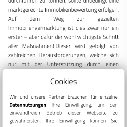
durchführen zu können, sollte unbedingt eine
marktgerechte Immobilienbewertung erfolgen.
Auf dem Weg zur gezielten
Immobilienvermarktung ist dies zwar nur ein
erster – aber dafür der wohl wichtigste Schritt
aller Maßnahmen!
Dieser wird gefolgt von
zahlreichen Herausforderungen, welche sich
nur mit der Unterstützung durch einen
langjährig in der Region tätigen
Cookies
Immobilienmakler im Raum Kreischa schaffen
lassen. Hierzu gehören beispielsweise die
Wir und unsere Partner brauchen für einzelne
Beschaffung wichtiger Dokumente für die
Datennutzungen
Ihre Einwilligung, um den
notarielle Übergabe der Immobilie an den
einwandfreien Betrieb dieser Webseite zu
neuen Eigentümer oder die Beschaffung
gewährleisten. Ihre Einwilligung können Sie