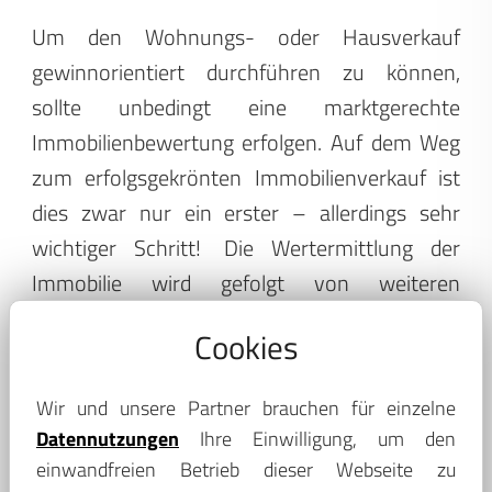
Um den Wohnungs- oder Hausverkauf
gewinnorientiert durchführen zu können,
sollte unbedingt eine marktgerechte
Immobilienbewertung erfolgen. Auf dem Weg
zum erfolgsgekrönten Immobilienverkauf ist
dies zwar nur ein erster – allerdings sehr
wichtiger Schritt!
Die Wertermittlung der
Immobilie wird gefolgt von weiteren
Herausforderungen, welche sich nur mit der
Cookies
Unterstützung durch einen markterfahrenen
Immobilienmakler bei Moritzburg schaffen
Wir und unsere Partner brauchen für einzelne
lassen. Hierzu gehören zum Beispiel das
Datennutzungen
Ihre Einwilligung, um den
Erstellen professioneller Objekt-Exposés sowie
einwandfreien Betrieb dieser Webseite zu