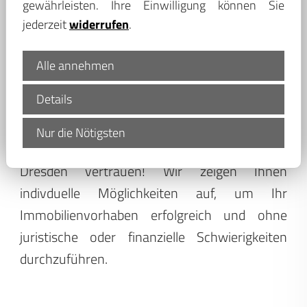
die Beschaffung wichtiger Dokumente für die
gewährleisten. Ihre Einwilligung können Sie
notarielle Übergabe der Immobilie an den
jederzeit
widerrufen
.
neuen Eigentümer und viele herausfordernde
Aufgaben mehr.
Alle annehmen
Details
Bevor Sie alles unter Wert zu verkaufen,
sollten Sie auf die Kompetenz unserer Makler
Nur die Nötigsten
für Immobilien bei Waltmann Immobilien aus
Dresden vertrauen! Wir zeigen Ihnen
indivduelle Möglichkeiten auf, um Ihr
Immobilienvorhaben erfolgreich und ohne
juristische oder finanzielle Schwierigkeiten
durchzuführen.