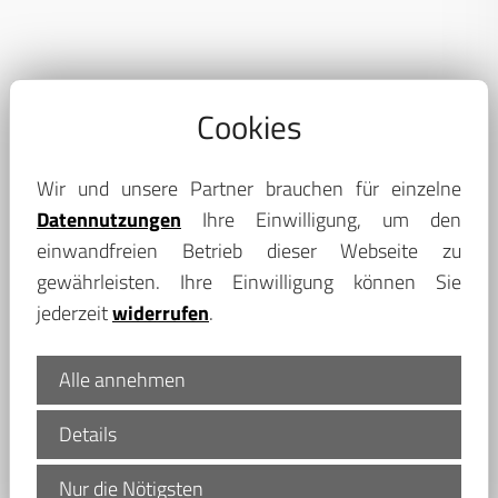
Cookies
Wir und unsere Partner brauchen für einzelne
Datennutzungen
Ihre Einwilligung, um den
Haus und Erbe: individuelle Nachlass-
einwandfreien Betrieb dieser Webseite zu
Beratung zu Lebzeiten und im
gewährleisten. Ihre Einwilligung können Sie
Todesfall
jederzeit
widerrufen
.
Da die gesetzliche Erbfolge häufig nicht den
Alle annehmen
Willen des Erblassers widerspiegelt, sollten sich
Details
Eigentümer bereits vor ihrem Ableben
ausführlich und fachkundig beraten lassen, um
Nur die Nötigsten