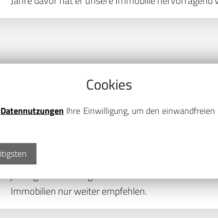
Jahre davor hat er unsere Immobilie hervorragend ve
Cookies
e
Datennutzungen
Ihre Einwilligung, um den einwandfreien 
Beim Kauf einer Eigentumswohnung wurde ich über
betreut. Die Immobilienmaklerin, Frau Klaus, hat
ötigsten
hervorragend die komplexe Materie beim Kauf eine
jetzt glücklicher Eigentümer einer schönen kl
Immobilien nur weiter empfehlen.