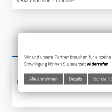
Verkäuferin einer Immobilie
Wir und unsere Partner brauchen für einzeln
Einwilligung können Sie jederzeit
widerrufen
.
Alle annehmen
Details
Nur die N
Eigentümer aus Dresden