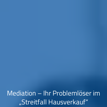
Mediation – Ihr Problemlöser im
„Streitfall Hausverkauf“